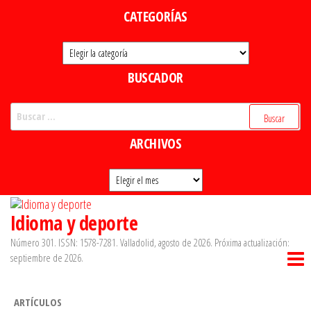
Saltar
CATEGORÍAS
al
Categorías
contenido
BUSCADOR
Buscar:
ARCHIVOS
Archivos
Idioma y deporte
Número 301. ISSN: 1578-7281. Valladolid, agosto de 2026. Próxima actualización:
septiembre de 2026.
ARTÍCULOS