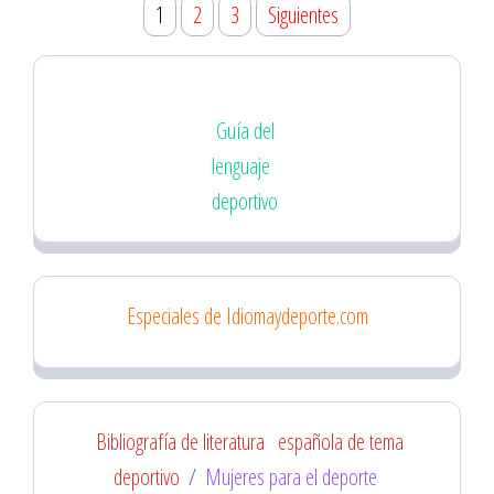
Paginación
1
2
3
Siguientes
de
entradas
Guía del
lenguaje
deportivo
Especiales de Idiomaydeporte.com
Bibliografía de literatura
española de tema
deportivo
/
Mujeres para el deporte