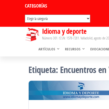
Saltar
CATEGORÍAS
al
Categorías
contenido
Idioma y deporte
Número 301. ISSN: 1578-7281. Valladolid, agosto de 20
ARTÍCULOS
RECURSOS
EVOCACION
Etiqueta:
Encuentros en 