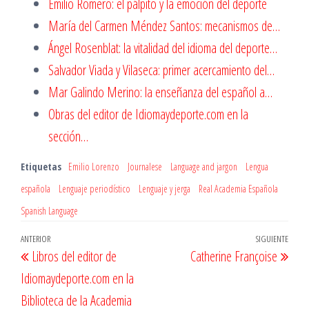
Emilio Romero: el pálpito y la emoción del deporte
María del Carmen Méndez Santos: mecanismos de…
Ángel Rosenblat: la vitalidad del idioma del deporte…
Salvador Viada y Vilaseca: primer acercamiento del…
Mar Galindo Merino: la enseñanza del español a…
Obras del editor de Idiomaydeporte.com en la
sección…
Etiquetas
Emilio Lorenzo
Journalese
Language and jargon
Lengua
española
Lenguaje periodístico
Lenguaje y jerga
Real Academia Española
Spanish Language
Navegación
Entrada
ANTERIOR
SIGUIENTE
Entr
Libros del editor de
Catherine Françoise
de
anterior
sigu
Idiomaydeporte.com en la
entradas
Biblioteca de la Academia