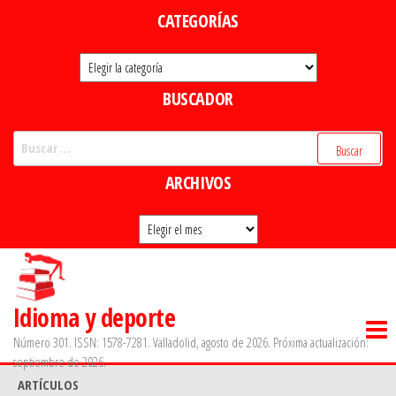
Saltar
CATEGORÍAS
al
Categorías
contenido
BUSCADOR
Buscar:
ARCHIVOS
Archivos
Idioma y deporte
Número 301. ISSN: 1578-7281. Valladolid, agosto de 2026. Próxima actualización:
septiembre de 2026.
ARTÍCULOS