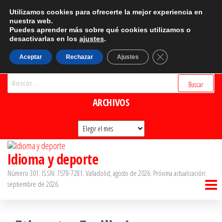
Saltar
CATEGORÍAS
Utilizamos cookies para ofrecerte la mejor experiencia en
al
nuestra web.
Puedes aprender más sobre qué cookies utilizamos o
Categorías
contenido
desactivarlas en los
ajustes
.
BUSCADOR
Cerrar el banner d
Aceptar
Rechazar
Ajustes
Buscar:
ARCHIVOS
Archivos
Idioma y deporte
Número 301. ISSN: 1578-7281. Valladolid, agosto de 2026. Próxima actualización:
septiembre de 2026.