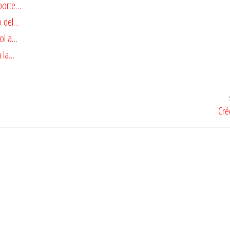
eporte…
o del…
ol a…
n la…
Cré