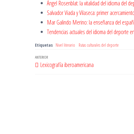
Ángel Rosenblat: la vitalidad del idioma del d
Salvador Viada y Vilaseca: primer acercamient
Mar Galindo Merino: la enseñanza del españ
Tendencias actuales del idioma del deporte e
Etiquetas
Nivel literario
Rutas culturales del deporte
Navegación
Entrada
ANTERIOR
Lexicografía iberoamericana
de
anterior
entradas