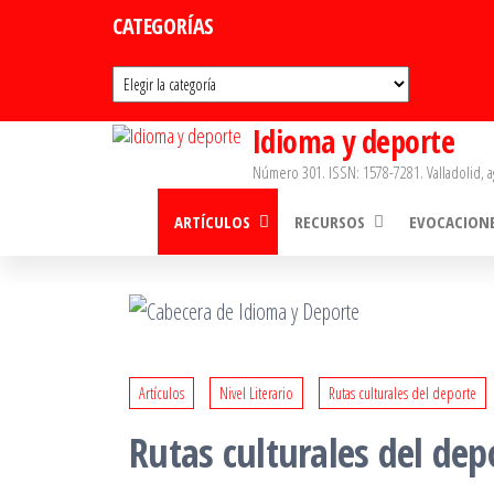
Saltar
CATEGORÍAS
al
Categorías
contenido
Idioma y deporte
Número 301. ISSN: 1578-7281. Valladolid, a
ARTÍCULOS
RECURSOS
EVOCACION
Artículos
Nivel Literario
Rutas culturales del deporte
Rutas culturales del dep