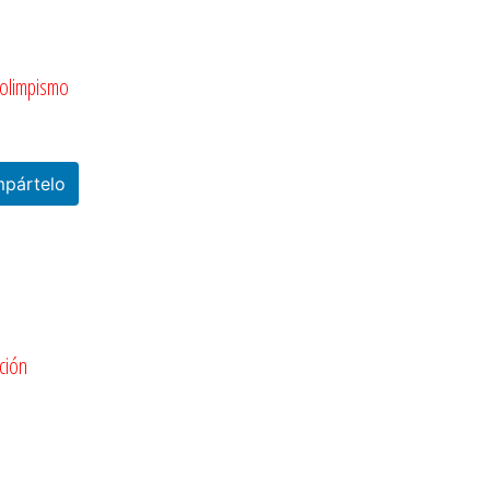
 olimpismo
pártelo
ción