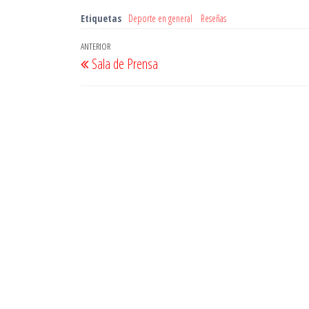
Etiquetas
Deporte en general
Reseñas
Navegación
Entrada
ANTERIOR
Sala de Prensa
de
anterior
entradas