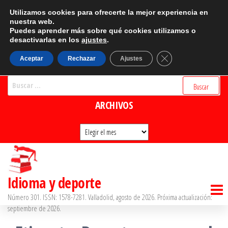
Saltar
CATEGORÍAS
Utilizamos cookies para ofrecerte la mejor experiencia en
al
nuestra web.
Puedes aprender más sobre qué cookies utilizamos o
Categorías
contenido
desactivarlas en los
ajustes
.
BUSCADOR
Cerrar el banner d
Aceptar
Rechazar
Ajustes
Buscar:
ARCHIVOS
Archivos
Idioma y deporte
Número 301. ISSN: 1578-7281. Valladolid, agosto de 2026. Próxima actualización:
septiembre de 2026.