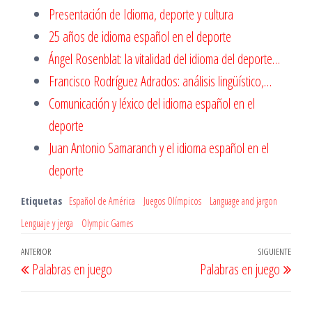
Presentación de Idioma, deporte y cultura
25 años de idioma español en el deporte
Ángel Rosenblat: la vitalidad del idioma del deporte…
Francisco Rodríguez Adrados: análisis lingüístico,…
Comunicación y léxico del idioma español en el
deporte
Juan Antonio Samaranch y el idioma español en el
deporte
Etiquetas
Español de América
Juegos Olímpicos
Language and jargon
Lenguaje y jerga
Olympic Games
Navegación
Entrada
ANTERIOR
SIGUIENTE
Entr
Palabras en juego
Palabras en juego
de
anterior
sigu
entradas