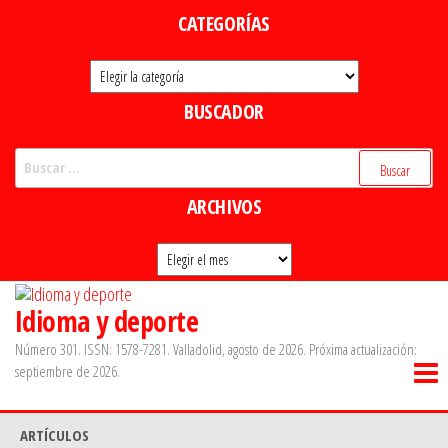
Saltar
CATEGORÍAS
al
Categorías
contenido
BUSCADOR
Buscar:
ARCHIVOS
Archivos
Idioma y deporte
Número 301. ISSN: 1578-7281. Valladolid, agosto de 2026. Próxima actualización:
septiembre de 2026.
ARTÍCULOS