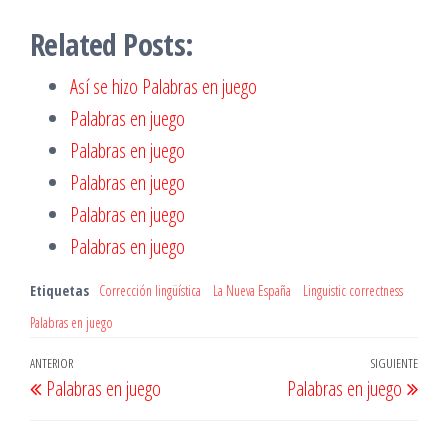
Related Posts:
Así se hizo Palabras en juego
Palabras en juego
Palabras en juego
Palabras en juego
Palabras en juego
Palabras en juego
Etiquetas
Corrección lingüística
La Nueva España
Linguistic correctness
Palabras en juego
Navegación
Entrada
ANTERIOR
SIGUIENTE
Entr
Palabras en juego
Palabras en juego
de
anterior
sigu
entradas