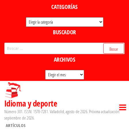
Saltar
CATEGORÍAS
al
Categorías
contenido
BUSCADOR
Buscar:
ARCHIVOS
Archivos
Idioma y deporte
Número 301. ISSN: 1578-7281. Valladolid, agosto de 2026. Próxima actualización:
septiembre de 2026.
ARTÍCULOS