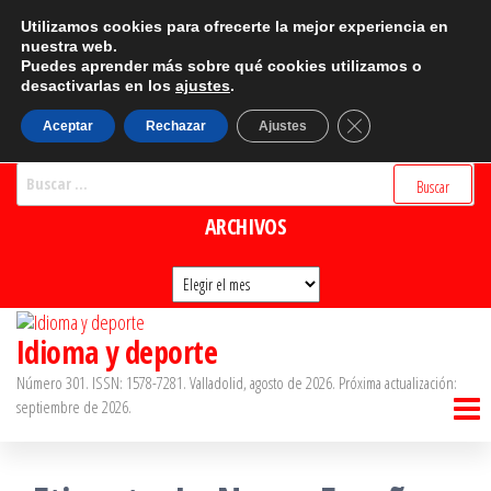
Saltar
CATEGORÍAS
Utilizamos cookies para ofrecerte la mejor experiencia en
al
nuestra web.
Puedes aprender más sobre qué cookies utilizamos o
Categorías
contenido
desactivarlas en los
ajustes
.
BUSCADOR
Cerrar el banner d
Aceptar
Rechazar
Ajustes
Buscar:
ARCHIVOS
Archivos
Idioma y deporte
Número 301. ISSN: 1578-7281. Valladolid, agosto de 2026. Próxima actualización:
septiembre de 2026.