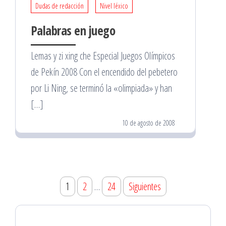
Dudas de redacción
Nivel léxico
Palabras en juego
Lemas y zi xing che Especial Juegos Olímpicos
de Pekín 2008 Con el encendido del pebetero
por Li Ning, se terminó la «olimpiada» y han
[…]
10 de agosto de 2008
Paginación
1
2
…
24
Siguientes
de
entradas