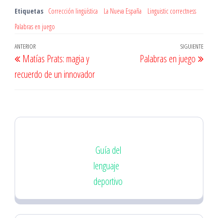
Etiquetas
Corrección lingüística
La Nueva España
Linguistic correctness
Palabras en juego
Navegación
Entrada
ANTERIOR
SIGUIENTE
Entr
Matías Prats: magia y
Palabras en juego
de
anterior
sigu
recuerdo de un innovador
entradas
Guía del
lenguaje
deportivo