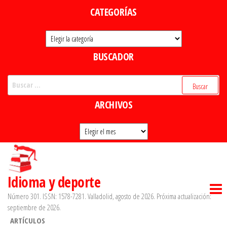
Saltar
CATEGORÍAS
al
Categorías
contenido
BUSCADOR
Buscar:
ARCHIVOS
Archivos
Idioma y deporte
Número 301. ISSN: 1578-7281. Valladolid, agosto de 2026. Próxima actualización:
septiembre de 2026.
ARTÍCULOS