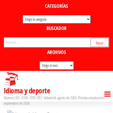
Saltar
CATEGORÍAS
al
Categorías
contenido
BUSCADOR
Buscar:
ARCHIVOS
Archivos
Idioma y deporte
Número 301. ISSN: 1578-7281. Valladolid, agosto de 2026. Próxima actualización:
septiembre de 2026.