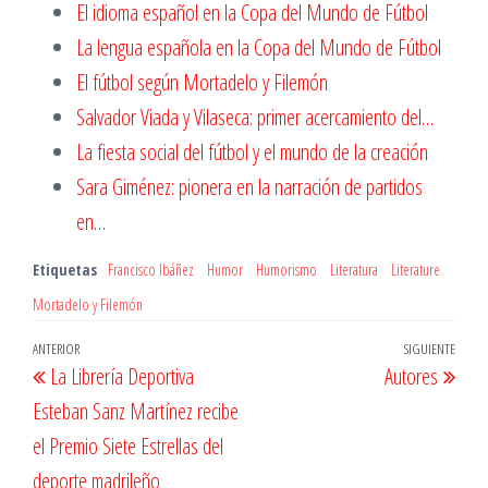
El idioma español en la Copa del Mundo de Fútbol
La lengua española en la Copa del Mundo de Fútbol
El fútbol según Mortadelo y Filemón
Salvador Viada y Vilaseca: primer acercamiento del…
La fiesta social del fútbol y el mundo de la creación
Sara Giménez: pionera en la narración de partidos
en…
Etiquetas
Francisco Ibáñez
Humor
Humorismo
Literatura
Literature
Mortadelo y Filemón
Navegación
Entrada
ANTERIOR
SIGUIENTE
Entr
La Librería Deportiva
Autores
de
anterior
sigu
Esteban Sanz Martínez recibe
entradas
el Premio Siete Estrellas del
deporte madrileño