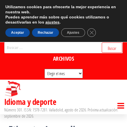
Saltar
CATEGORÍAS
Utilizamos cookies para ofrecerte la mejor experiencia en
al
nuestra web.
Puedes aprender más sobre qué cookies utilizamos o
Categorías
contenido
desactivarlas en los
ajustes
.
BUSCADOR
Cerrar el banner d
Aceptar
Rechazar
Ajustes
Buscar:
ARCHIVOS
Archivos
Idioma y deporte
Número 301. ISSN: 1578-7281. Valladolid, agosto de 2026. Próxima actualización:
septiembre de 2026.