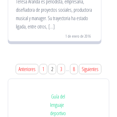
Teresa Aranda es periodista, empresaria,
diseñadora de proyectos sociales, productora
musical y manager. Su trayectoria ha estado
ligada, entre otros, […]
1 de enero de 2016
Paginación
Anteriores
1
2
3
…
8
Siguientes
de
entradas
Guía del
lenguaje
deportivo