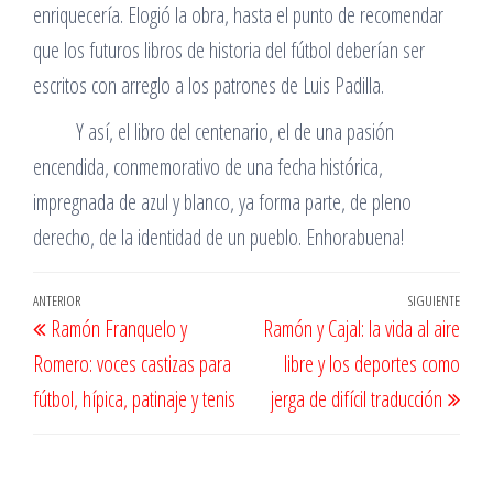
enriquecería. Elogió la obra, hasta el punto de recomendar
que los futuros libros de historia del fútbol deberían ser
escritos con arreglo a los patrones de Luis Padilla.
Y así, el libro del centenario, el de una pasión
encendida, conmemorativo de una fecha histórica,
impregnada de azul y blanco, ya forma parte, de pleno
derecho, de la identidad de un pueblo. Enhorabuena!
Navegación
Entrada
ANTERIOR
SIGUIENTE
Entr
Ramón Franquelo y
Ramón y Cajal: la vida al aire
de
anterior
sigu
Romero: voces castizas para
libre y los deportes como
entradas
fútbol, hípica, patinaje y tenis
jerga de difícil traducción