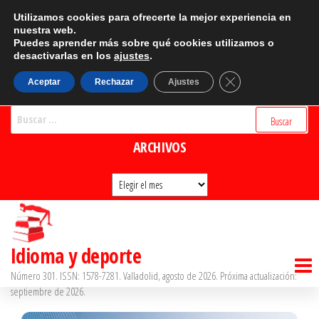
Saltar
CATEGORÍAS
Utilizamos cookies para ofrecerte la mejor experiencia en
al
nuestra web.
Puedes aprender más sobre qué cookies utilizamos o
Categorías
contenido
desactivarlas en los
ajustes
.
BUSCADOR
Cerrar el banner d
Aceptar
Rechazar
Ajustes
Buscar:
ARCHIVOS
Archivos
Idioma y deporte
Número 301. ISSN: 1578-7281. Valladolid, agosto de 2026. Próxima actualización:
septiembre de 2026.