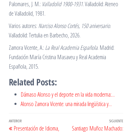
Palomares, J. M.:
Valladolid 1900-1931
. Valladolid: Ateneo
de Valladolid, 1981.
Varios autores:
Narciso Alonso Cortés, 150 aniversario
.
Valladolid: Tertulia en Barbecho, 2026.
Zamora Vicente, A.:
La Real Academia Española
. Madrid:
Fundación María Cristina Masaveu y Real Academia
Española, 2015.
Related Posts:
Dámaso Alonso y el deporte en la vida moderna:…
Alonso Zamora Vicente: una mirada lingüística y…
Navegación
Entrada
ANTERIOR
SIGUIENTE
Entr
Presentación de Idioma,
Santiago Muñoz Machado:
anterior
sigu