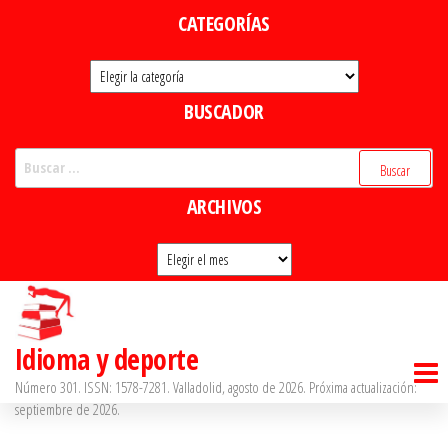
Saltar
CATEGORÍAS
al
Categorías
contenido
BUSCADOR
Buscar:
ARCHIVOS
Archivos
Idioma y deporte
Número 301. ISSN: 1578-7281. Valladolid, agosto de 2026. Próxima actualización:
septiembre de 2026.