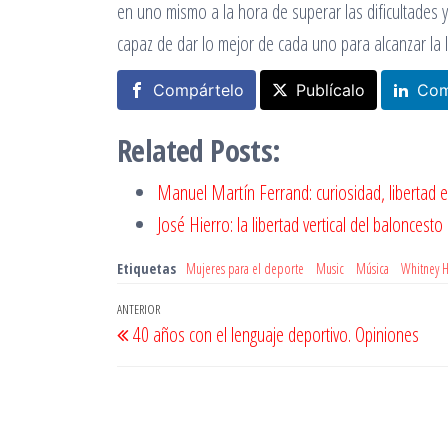
en uno mismo a la hora de superar las dificultades y
capaz de dar lo mejor de cada uno para alcanzar la lib
Compártelo
Publícalo
Com
Related Posts:
Manuel Martín Ferrand: curiosidad, libertad 
José Hierro: la libertad vertical del baloncesto
Etiquetas
Mujeres para el deporte
Music
Música
Whitney 
Navegación
Entrada
ANTERIOR
40 años con el lenguaje deportivo. Opiniones
de
anterior
entradas