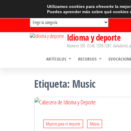
Saltar
CATEGORÍAS
Utilizamos cookies para ofrecerte la mejo
Puedes aprender más sobre qué cookies u
al
Categorías
contenido
Idioma y deporte
Número 301. ISSN: 1578-7281. Valladolid, a
ARTÍCULOS
RECURSOS
EVOCACION
Etiqueta:
Music
Mujeres para el deporte
Música