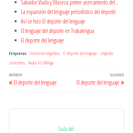
Salvador Viada y Vilaseca: primer acercamiento del…
La expansión del lenguaje periodístico del deporte
Así se hizo El deporte del lenguaje
El lenguaje del deporte en Trabalengua
El deporte del lenguaje
Etiquetas
Corrección lingüística
El deporte del lenguaje
Linguistic
correctness
Radio 4 G Málaga
Navegación
Entrada
ANTERIOR
SIGUIENTE
Entr
El deporte del lenguaje
El deporte del lenguaje
de
anterior
sigu
entradas
Guía del