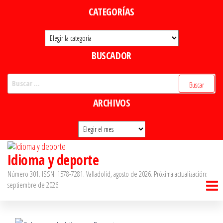
Saltar
CATEGORÍAS
al
Categorías
contenido
BUSCADOR
Buscar:
ARCHIVOS
Archivos
Idioma y deporte
Número 301. ISSN: 1578-7281. Valladolid, agosto de 2026. Próxima actualización:
septiembre de 2026.