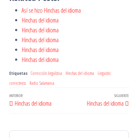
Así se hizo Hinchas del idioma
Hinchas del idioma
Hinchas del idioma
Hinchas del idioma
Hinchas del idioma
Hinchas del idioma
Etiquetas
Corrección lingüística
Hinchas del idioma
Linguistic
correctness
Radio Salamanca
Navegación
Entrada
ANTERIOR
SIGUIENTE
Entr
Hinchas del idioma
Hinchas del idioma
de
anterior
sigu
entradas