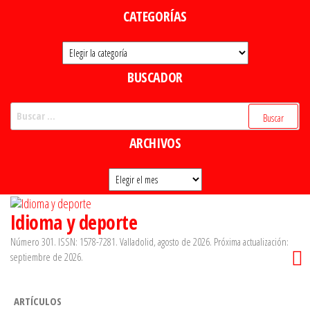
Saltar
CATEGORÍAS
al
Categorías
contenido
BUSCADOR
Buscar:
ARCHIVOS
Archivos
Idioma y deporte
Número 301. ISSN: 1578-7281. Valladolid, agosto de 2026. Próxima actualización:
septiembre de 2026.
ARTÍCULOS