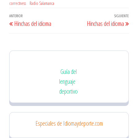
correctness
Radio Salamanca
Navegación
Entrada
ANTERIOR
SIGUIENTE
Entr
Hinchas del idioma
Hinchas del idioma
de
anterior
sigu
entradas
Guía del
lenguaje
deportivo
Especiales de Idiomaydeporte.com