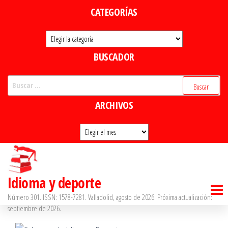
Saltar
CATEGORÍAS
al
Categorías
contenido
BUSCADOR
Buscar:
ARCHIVOS
Archivos
Idioma y deporte
Número 301. ISSN: 1578-7281. Valladolid, agosto de 2026. Próxima actualización:
septiembre de 2026.