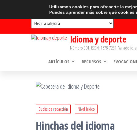
Saltar
CATEGORÍAS
Utilizamos cookies para ofrecerte la mejo
Puedes aprender más sobre qué cookies u
al
Categorías
contenido
Idioma y deporte
Número 301. ISSN: 1578-7281. Valladolid, a
ARTÍCULOS
RECURSOS
EVOCACION
Dudas de redacción
Nivel léxico
Hinchas del idioma