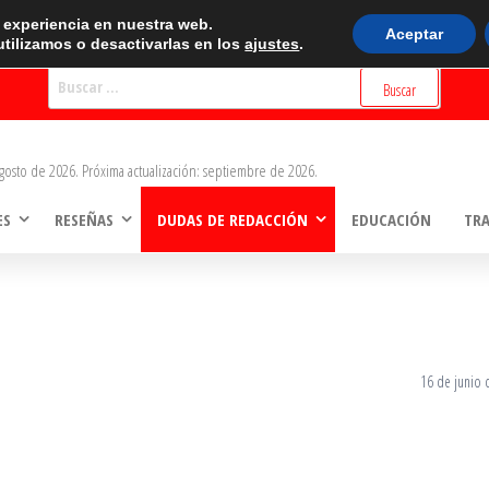
BUSCADOR
r experiencia en nuestra web.
Aceptar
tilizamos o desactivarlas en los
ajustes
.
Buscar:
gosto de 2026. Próxima actualización: septiembre de 2026.
ES
RESEÑAS
DUDAS DE REDACCIÓN
EDUCACIÓN
TR
16 de junio 