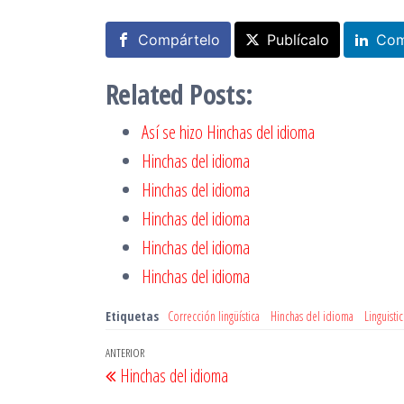
Compártelo
Publícalo
Com
Related Posts:
Así se hizo Hinchas del idioma
Hinchas del idioma
Hinchas del idioma
Hinchas del idioma
Hinchas del idioma
Hinchas del idioma
Etiquetas
Corrección lingüística
Hinchas del idioma
Linguisti
Navegación
Entrada
ANTERIOR
Hinchas del idioma
de
anterior