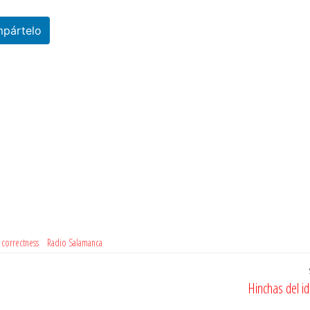
pártelo
c correctness
Radio Salamanca
Hinchas del i