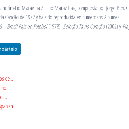
 canción»Fio Maravilha / Filho Maravilha», compuesta por Jorge Ben. C
nal da Canção de 1972 y ha sido reproducida en numerosos álbumes
8 – Brasil País do Futebol
(1978),
Seleção Tá no Coração
(2002) y
Pla
pártelo
mos de…
como…
go,…
 Spanish…