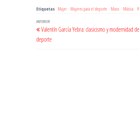
Etiquetas
Mujer
Mujeres para el deporte
Music
Música
Navegación
Entrada
ANTERIOR
Valentín García Yebra: clasicismo y modernidad de
de
anterior
deporte
entradas