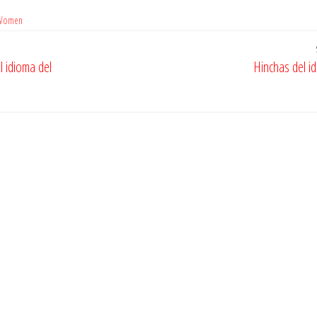
Women
l idioma del
Hinchas del i