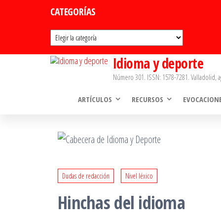
Saltar
CATEGORÍAS
al
Categorías
contenido
Idioma y deporte
Número 301. ISSN: 1578-7281. Valladolid, a
ARTÍCULOS
RECURSOS
EVOCACION
Dudas de redacción
Nivel léxico
Hinchas del idioma