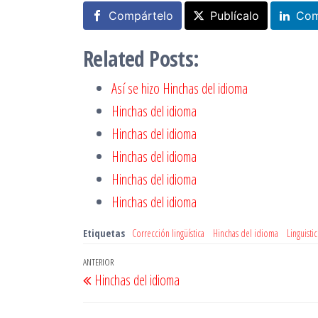
Compártelo
Publícalo
Com
Related Posts:
Así se hizo Hinchas del idioma
Hinchas del idioma
Hinchas del idioma
Hinchas del idioma
Hinchas del idioma
Hinchas del idioma
Etiquetas
Corrección lingüística
Hinchas del idioma
Linguisti
Navegación
Entrada
ANTERIOR
Hinchas del idioma
de
anterior
entradas