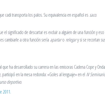
 que cadi transporta los palos. Su equivalencia en español es
saco
.
el significado de descartar es excluir a alguien de una función y eso
es cambiarle a otra función sería
apartar
o
relegar
y si se recortan su
al que ha desarrollado su carrera en las emisoras Cadena Cope y Ond
0, participó en la mesa redonda: «Goles al lenguaje» en el
IV Seminari
urso deportivo
.
de 2011.