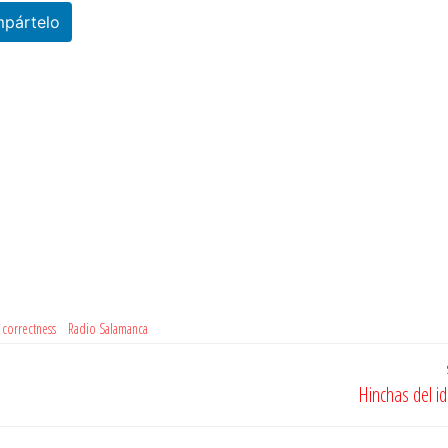
pártelo
c correctness
Radio Salamanca
Hinchas del i