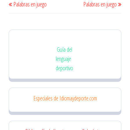
Palabras en juego
Palabras en juego
de
anterior
sigu
entradas
Guía del
lenguaje
deportivo
Especiales de Idiomaydeporte.com