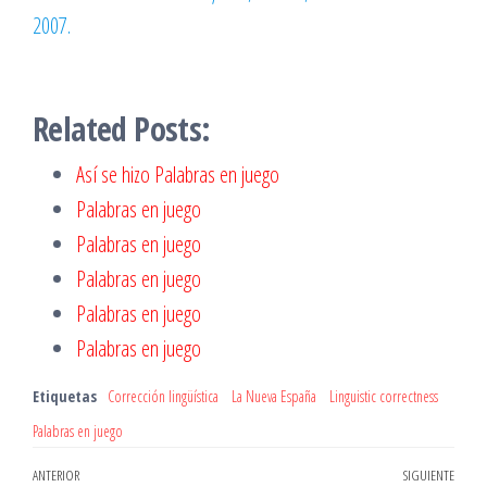
2007.
Related Posts:
Así se hizo Palabras en juego
Palabras en juego
Palabras en juego
Palabras en juego
Palabras en juego
Palabras en juego
Etiquetas
Corrección lingüística
La Nueva España
Linguistic correctness
Palabras en juego
Navegación
Entrada
ANTERIOR
SIGUIENTE
Entr