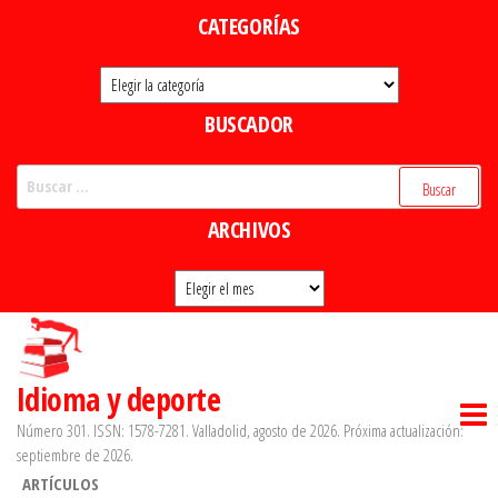
Saltar
CATEGORÍAS
al
Categorías
contenido
BUSCADOR
Buscar:
ARCHIVOS
Archivos
Idioma y deporte
Número 301. ISSN: 1578-7281. Valladolid, agosto de 2026. Próxima actualización:
septiembre de 2026.
ARTÍCULOS