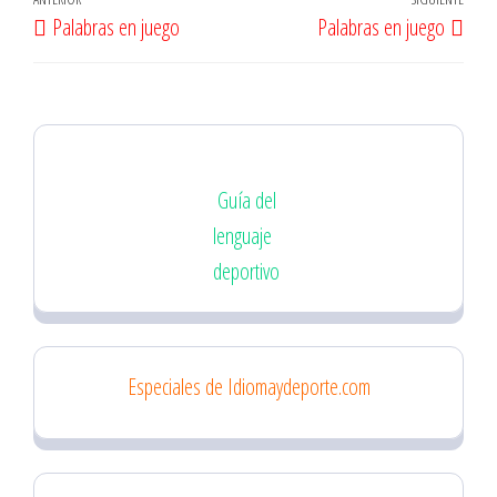
Navegación
Entrada
Entr
Palabras en juego
Palabras en juego
de
anterior
sigu
entradas
Guía del
lenguaje
deportivo
Especiales de Idiomaydeporte.com