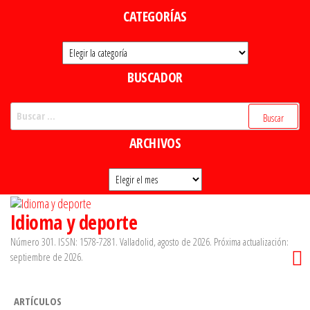
Saltar
CATEGORÍAS
al
Categorías
contenido
BUSCADOR
Buscar:
ARCHIVOS
Archivos
Idioma y deporte
Número 301. ISSN: 1578-7281. Valladolid, agosto de 2026. Próxima actualización:
septiembre de 2026.
ARTÍCULOS