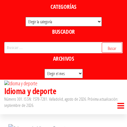
Saltar
CATEGORÍAS
al
Categorías
contenido
BUSCADOR
Buscar:
ARCHIVOS
Archivos
Idioma y deporte
Número 301. ISSN: 1578-7281. Valladolid, agosto de 2026. Próxima actualización:
septiembre de 2026.