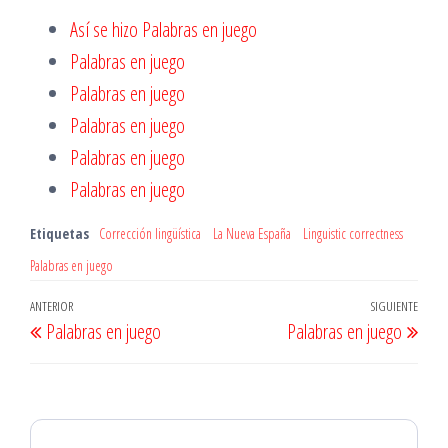
Así se hizo Palabras en juego
Palabras en juego
Palabras en juego
Palabras en juego
Palabras en juego
Palabras en juego
Etiquetas
Corrección lingüística
La Nueva España
Linguistic correctness
Palabras en juego
Navegación
Entrada
ANTERIOR
SIGUIENTE
Entr
Palabras en juego
Palabras en juego
de
anterior
sigu
entradas