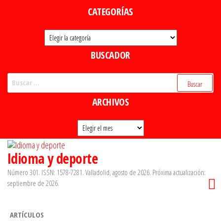
Saltar
CATEGORÍAS
al
Categorías
contenido
BUSCADOR
Buscar:
ARCHIVOS
Archivos
Idioma y deporte
Número 301. ISSN: 1578-7281. Valladolid, agosto de 2026. Próxima actualización:
septiembre de 2026.
ARTÍCULOS