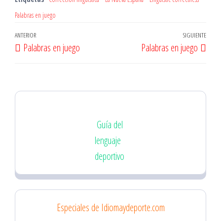
Palabras en juego
Navegación
Entrada
ANTERIOR
SIGUIENTE
Entr
Palabras en juego
Palabras en juego
de
anterior
sigu
entradas
Guía del
lenguaje
deportivo
Especiales de Idiomaydeporte.com