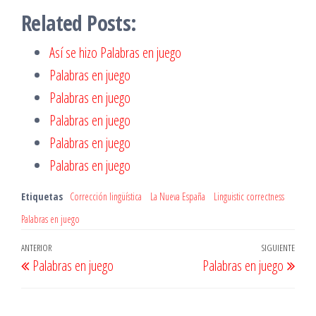
Related Posts:
Así se hizo Palabras en juego
Palabras en juego
Palabras en juego
Palabras en juego
Palabras en juego
Palabras en juego
Etiquetas
Corrección lingüística
La Nueva España
Linguistic correctness
Palabras en juego
Navegación
Entrada
ANTERIOR
SIGUIENTE
Entr
Palabras en juego
Palabras en juego
de
anterior
sigu
entradas