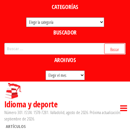
Saltar
CATEGORÍAS
al
Categorías
contenido
BUSCADOR
Buscar:
ARCHIVOS
Archivos
Idioma y deporte
Número 301. ISSN: 1578-7281. Valladolid, agosto de 2026. Próxima actualización:
septiembre de 2026.
ARTÍCULOS