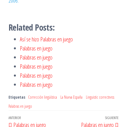
2006.
Related Posts:
Así se hizo Palabras en juego
Palabras en juego
Palabras en juego
Palabras en juego
Palabras en juego
Palabras en juego
Etiquetas
Corrección lingüística
La Nueva España
Linguistic correctness
Palabras en juego
Navegación
Entrada
ANTERIOR
SIGUIENTE
Entr
Palabras en juego
Palabras en juego