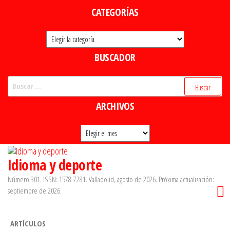
Saltar
CATEGORÍAS
al
Categorías
contenido
BUSCADOR
Buscar:
ARCHIVOS
Archivos
Idioma y deporte
Número 301. ISSN: 1578-7281. Valladolid, agosto de 2026. Próxima actualización:
septiembre de 2026.
ARTÍCULOS