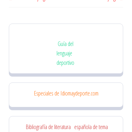
de
anterior
sigu
entradas
Guía del
lenguaje
deportivo
Especiales de Idiomaydeporte.com
Bibliografía de literatura
española de tema