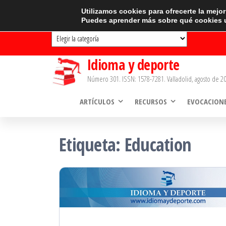
Saltar
CATEGORÍAS
Utilizamos cookies para ofrecerte la mejo
Puedes aprender más sobre qué cookies u
al
Categorías
contenido
Idioma y deporte
Número 301. ISSN: 1578-7281. Valladolid, agosto de 20
ARTÍCULOS
RECURSOS
EVOCACION
Etiqueta:
Education