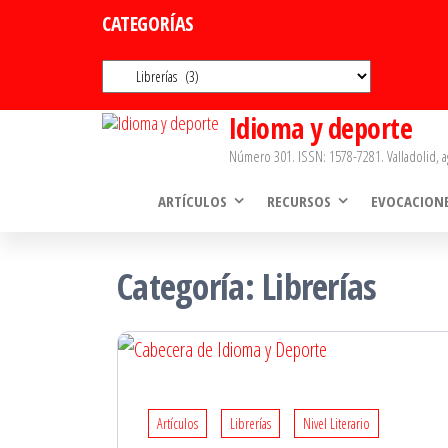
Saltar
CATEGORÍAS
al
Categorías
contenido
Idioma y deporte
Número 301. ISSN: 1578-7281. Valladolid, a
ARTÍCULOS
RECURSOS
EVOCACION
Categoría:
Librerías
Artículos
Librerías
Nivel Literario