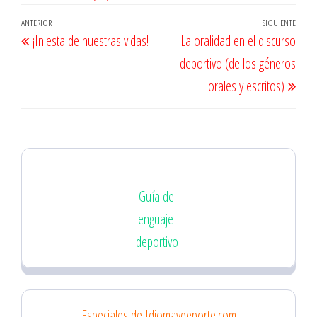
Navegación
Entrada
ANTERIOR
SIGUIENTE
Entr
¡Iniesta de nuestras vidas!
La oralidad en el discurso
de
anterior
sigu
deportivo (de los géneros
entradas
orales y escritos)
Guía del
lenguaje
deportivo
Especiales de Idiomaydeporte.com