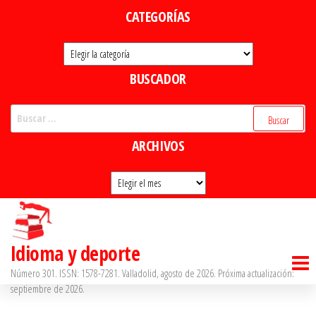
Saltar
CATEGORÍAS
al
Categorías
contenido
BUSCADOR
Buscar:
ARCHIVOS
Archivos
Idioma y deporte
Número 301. ISSN: 1578-7281. Valladolid, agosto de 2026. Próxima actualización:
septiembre de 2026.