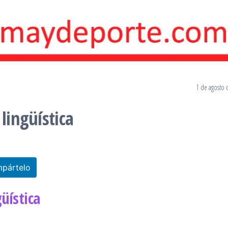
1 de agosto 
lingüística
pártelo
üística