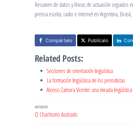
Resumen de datos y líneas de actuación seguidos en
prensa escrita, radio e Internet en Argentina, Brasil
Compártelo
Publícalo
Com
Related Posts:
Secciones de orientación lingüística
La formación lingüística de los periodistas
Alonso Zamora Vicente: una mirada lingüística
Navegación
Entrada
ANTERIOR
Chachismo ilustrado
de
anterior
entradas