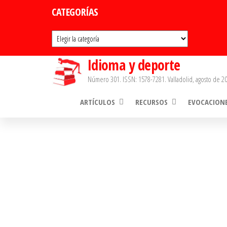
Saltar
CATEGORÍAS
al
Categorías
contenido
Idioma y deporte
Número 301. ISSN: 1578-7281. Valladolid, agosto de 20
ARTÍCULOS
RECURSOS
EVOCACION