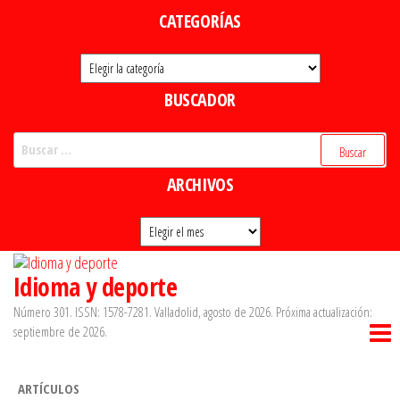
Saltar
CATEGORÍAS
al
Categorías
contenido
BUSCADOR
Buscar:
ARCHIVOS
Archivos
Idioma y deporte
Número 301. ISSN: 1578-7281. Valladolid, agosto de 2026. Próxima actualización:
septiembre de 2026.
ARTÍCULOS