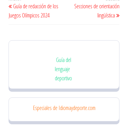
Navegación
Entrada
Entr
Guía de redacción de los
Secciones de orientación
de
anterior
sigu
Juegos Olímpicos 2024
lingüística
entradas
Guía del
lenguaje
deportivo
Especiales de Idiomaydeporte.com