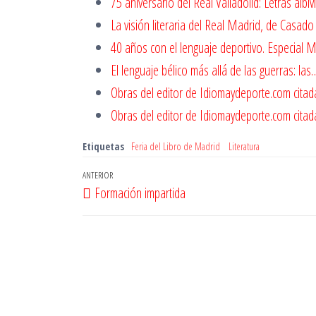
75 aniversario del Real Valladolid: Letras albiv
La visión literaria del Real Madrid, de Casado 
40 años con el lenguaje deportivo. Especial 
El lenguaje bélico más allá de las guerras: las
Obras del editor de Idiomaydeporte.com citad
Obras del editor de Idiomaydeporte.com citad
Etiquetas
Feria del Libro de Madrid
Literatura
Navegación
Entrada
ANTERIOR
Formación impartida
de
anterior
entradas