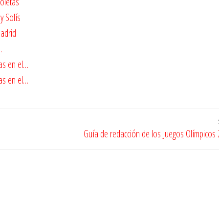
ioletas
y Solís
Madrid
…
as en el…
as en el…
Guía de redacción de los Juegos Olímpicos