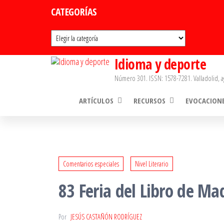
Saltar
CATEGORÍAS
al
Categorías
contenido
Idioma y deporte
Número 301. ISSN: 1578-7281. Valladolid, a
ARTÍCULOS
RECURSOS
EVOCACION
Comentarios especiales
Nivel Literario
83 Feria del Libro de Mad
Por
JESÚS CASTAÑÓN RODRÍGUEZ