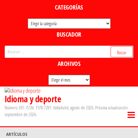
Saltar
CATEGORÍAS
al
Categorías
contenido
BUSCADOR
Buscar:
ARCHIVOS
Archivos
Idioma y deporte
Número 301. ISSN: 1578-7281. Valladolid, agosto de 2026. Próxima actualización:
septiembre de 2026.
ARTÍCULOS