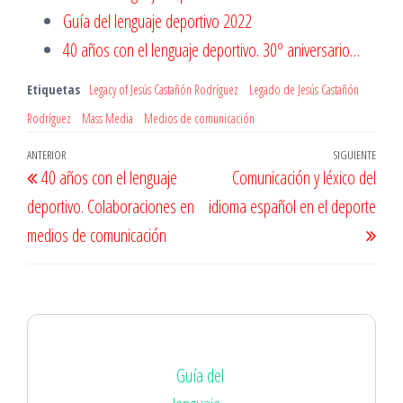
Guía del lenguaje deportivo 2022
40 años con el lenguaje deportivo. 30º aniversario…
Etiquetas
Legacy of Jesús Castañón Rodríguez
Legado de Jesús Castañón
Rodríguez
Mass Media
Medios de comunicación
Navegación
Entrada
ANTERIOR
SIGUIENTE
Entr
40 años con el lenguaje
Comunicación y léxico del
de
anterior
sigu
deportivo. Colaboraciones en
idioma español en el deporte
entradas
medios de comunicación
Guía del