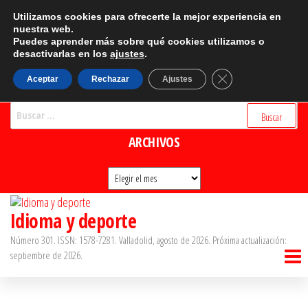
Saltar
CATEGORÍAS
Utilizamos cookies para ofrecerte la mejor experiencia en
al
nuestra web.
Puedes aprender más sobre qué cookies utilizamos o
Categorías
contenido
desactivarlas en los
ajustes
.
BUSCADOR
Cerrar el banner d
Aceptar
Rechazar
Ajustes
Buscar:
ARCHIVOS
Archivos
Idioma y deporte
Número 301. ISSN: 1578-7281. Valladolid, agosto de 2026. Próxima actualización:
septiembre de 2026.