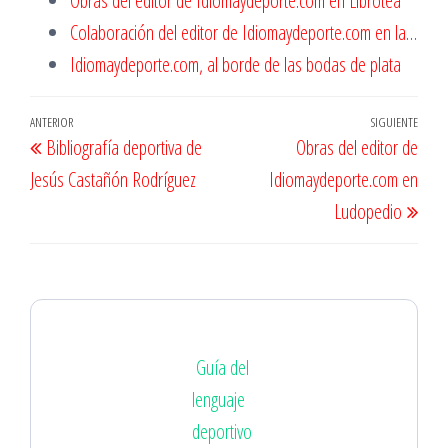
Obras del editor de Idiomaydeporte.com en Librotea
Colaboración del editor de Idiomaydeporte.com en la…
Idiomaydeporte.com, al borde de las bodas de plata
Navegación
Entrada
ANTERIOR
SIGUIENTE
Entr
Bibliografía deportiva de
Obras del editor de
de
anterior
sigu
Jesús Castañón Rodríguez
Idiomaydeporte.com en
entradas
Ludopedio
Guía del
lenguaje
deportivo