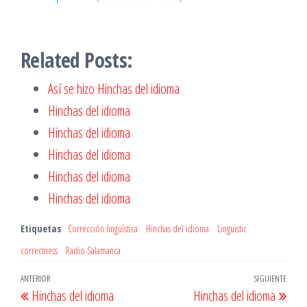
Related Posts:
Así se hizo Hinchas del idioma
Hinchas del idioma
Hinchas del idioma
Hinchas del idioma
Hinchas del idioma
Hinchas del idioma
Etiquetas
Corrección lingüística
Hinchas del idioma
Linguistic
correctness
Radio Salamanca
Navegación
Entrada
ANTERIOR
SIGUIENTE
Entr
Hinchas del idioma
Hinchas del idioma
de
anterior
sigu