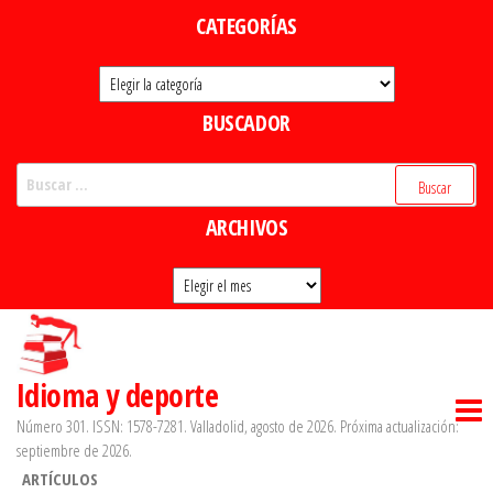
Saltar
CATEGORÍAS
al
Categorías
contenido
BUSCADOR
Buscar:
ARCHIVOS
Archivos
Idioma y deporte
Número 301. ISSN: 1578-7281. Valladolid, agosto de 2026. Próxima actualización:
septiembre de 2026.
ARTÍCULOS