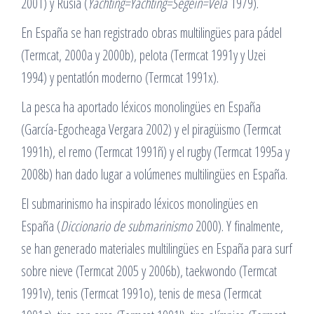
2001) y Rusia (
Yachting=Yachting=Segein=Vela
1979).
En España se han registrado obras multilingües para pádel
(Termcat, 2000a y 2000b), pelota (Termcat 1991y y Uzei
1994) y pentatlón moderno (Termcat 1991x).
La pesca ha aportado léxicos monolingües en España
(García-Egocheaga Vergara 2002) y el piragüismo (Termcat
1991h), el remo (Termcat 1991ñ) y el rugby (Termcat 1995a y
2008b) han dado lugar a volúmenes multilingües en España.
El submarinismo ha inspirado léxicos monolingües en
España (
Diccionario de submarinismo
2000). Y finalmente,
se han generado materiales multilingües en España para surf
sobre nieve (Termcat 2005 y 2006b), taekwondo (Termcat
1991v), tenis (Termcat 1991o), tenis de mesa (Termcat