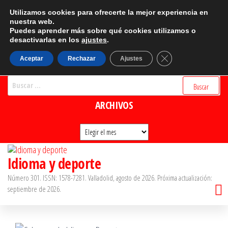
Saltar
CATEGORÍAS
Utilizamos cookies para ofrecerte la mejor experiencia en
al
nuestra web.
Puedes aprender más sobre qué cookies utilizamos o
Categorías
contenido
desactivarlas en los
ajustes
.
BUSCADOR
Cerrar el banner d
Aceptar
Rechazar
Ajustes
Buscar:
ARCHIVOS
Archivos
Idioma y deporte
Número 301. ISSN: 1578-7281. Valladolid, agosto de 2026. Próxima actualización:
septiembre de 2026.