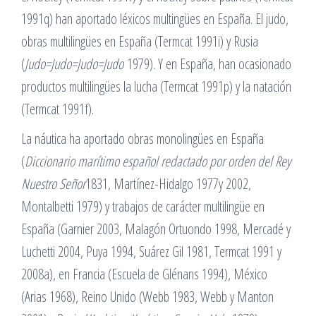
1991q) han aportado léxicos multingües en España. El judo,
obras multilingües en España (Termcat 1991i) y Rusia
(
Judo=Judo=Judo=Judo
1979). Y en España, han ocasionado
productos multilingües la lucha (Termcat 1991p) y la natación
(Termcat 1991f).
La náutica ha aportado obras monolingües en España
(
Diccionario marítimo español redactado por orden del Rey
Nuestro Señor
1831, Martínez-Hidalgo 1977y 2002,
Montalbetti 1979) y trabajos de carácter multilingüe en
España (Garnier 2003, Malagón Ortuondo 1998, Mercadé y
Luchetti 2004, Puya 1994, Suárez Gil 1981, Termcat 1991 y
2008a), en Francia (Escuela de Glénans 1994), México
(Arias 1968), Reino Unido (Webb 1983, Webb y Manton