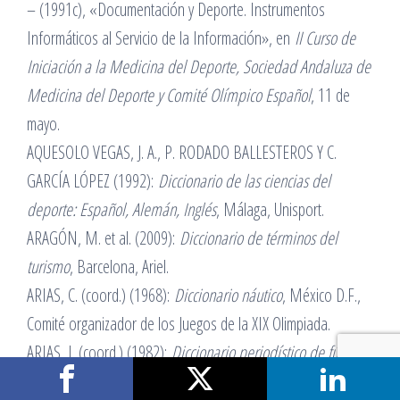
– (1991c), «Documentación y Deporte. Instrumentos
Informáticos al Servicio de la Información», en
II Curso de
Iniciación a la Medicina del Deporte, Sociedad Andaluza de
Medicina del Deporte y Comité Olímpico Español
, 11 de
mayo.
AQUESOLO VEGAS, J. A., P. RODADO BALLESTEROS Y C.
GARCÍA LÓPEZ (1992):
Diccionario de las ciencias del
deporte: Español, Alemán, Inglés
, Málaga, Unisport.
ARAGÓN, M. et al. (2009):
Diccionario de términos del
turismo
, Barcelona, Ariel.
ARIAS, C. (coord.) (1968):
Diccionario náutico
, México D.F.,
Comité organizador de los Juegos de la XIX Olimpiada.
ARIAS, I. (coord.) (1982):
Diccionario periodístico de fútbol
,
Madrid, Oficina de Información Diplomática.