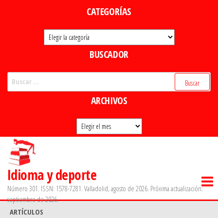
Saltar
CATEGORÍAS
al
Categorías
contenido
BUSCADOR
Buscar:
ARCHIVOS
Archivos
Idioma y deporte
Número 301. ISSN: 1578-7281. Valladolid, agosto de 2026. Próxima actualización:
septiembre de 2026.
ARTÍCULOS