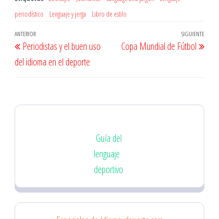
periodístico
Lenguaje y jerga
Libro de estilo
Navegación
Entrada
ANTERIOR
SIGUIENTE
Entr
Periodistas y el buen uso
Copa Mundial de Fútbol
de
anterior
sigu
del idioma en el deporte
entradas
Guía del
lenguaje
deportivo