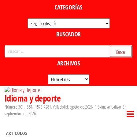
Saltar
CATEGORÍAS
al
Categorías
contenido
BUSCADOR
Buscar:
ARCHIVOS
Archivos
Idioma y deporte
Número 301. ISSN: 1578-7281. Valladolid, agosto de 2026. Próxima actualización:
septiembre de 2026.
ARTÍCULOS