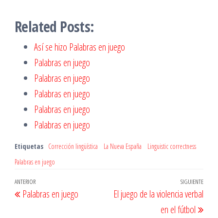
Related Posts:
Así se hizo Palabras en juego
Palabras en juego
Palabras en juego
Palabras en juego
Palabras en juego
Palabras en juego
Etiquetas
Corrección lingüística
La Nueva España
Linguistic correctness
Palabras en juego
Navegación
Entrada
ANTERIOR
SIGUIENTE
Entr
Palabras en juego
El juego de la violencia verbal
de
anterior
sigu
en el fútbol
entradas