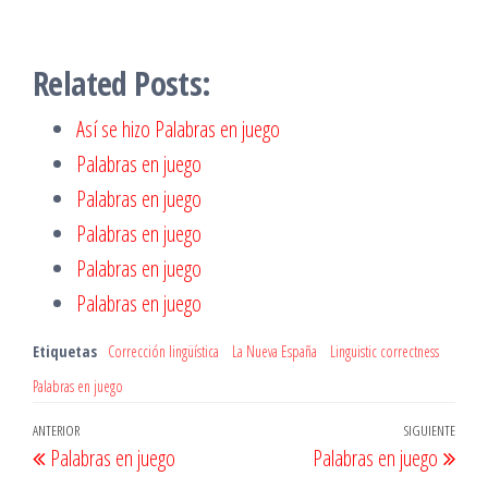
Related Posts:
Así se hizo Palabras en juego
Palabras en juego
Palabras en juego
Palabras en juego
Palabras en juego
Palabras en juego
Etiquetas
Corrección lingüística
La Nueva España
Linguistic correctness
Palabras en juego
Navegación
Entrada
ANTERIOR
SIGUIENTE
Entr
Palabras en juego
Palabras en juego
de
anterior
sigu