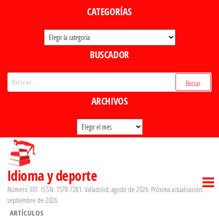
Saltar
CATEGORÍAS
al
Categorías
contenido
BUSCADOR
Buscar:
ARCHIVOS
Archivos
Idioma y deporte
Número 301. ISSN: 1578-7281. Valladolid, agosto de 2026. Próxima actualización:
septiembre de 2026.
ARTÍCULOS