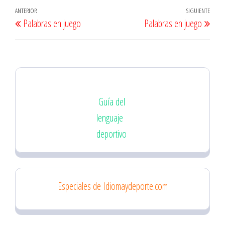
Navegación
Entrada
ANTERIOR
SIGUIENTE
Entr
Palabras en juego
Palabras en juego
de
anterior
sigu
entradas
Guía del
lenguaje
deportivo
Especiales de Idiomaydeporte.com