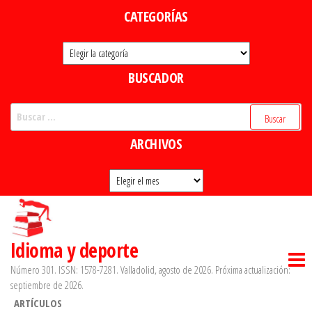
Saltar
CATEGORÍAS
al
Categorías
contenido
BUSCADOR
Buscar:
ARCHIVOS
Archivos
Idioma y deporte
Número 301. ISSN: 1578-7281. Valladolid, agosto de 2026. Próxima actualización:
septiembre de 2026.
ARTÍCULOS