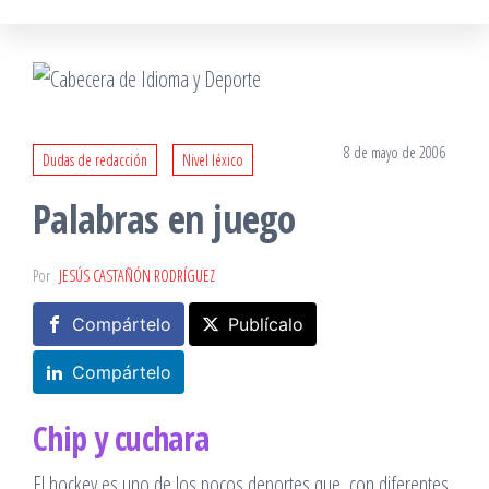
8 de mayo de 2006
Dudas de redacción
Nivel léxico
Palabras en juego
Por
JESÚS CASTAÑÓN RODRÍGUEZ
Compártelo
Publícalo
Compártelo
Chip y cuchara
El hockey es uno de los pocos deportes que, con diferentes