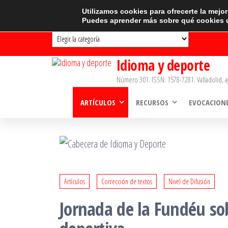
Saltar
CATEGORÍAS
Utilizamos cookies para ofrecerte la mejo
Puedes aprender más sobre qué cookies u
al
Categorías
contenido
Idioma y deporte
Número 301. ISSN: 1578-7281. Valladolid, a
ARTÍCULOS
RECURSOS
EVOCACION
Artículos
Corrección de textos
Nivel de Difusión
Jornada de la Fundéu so