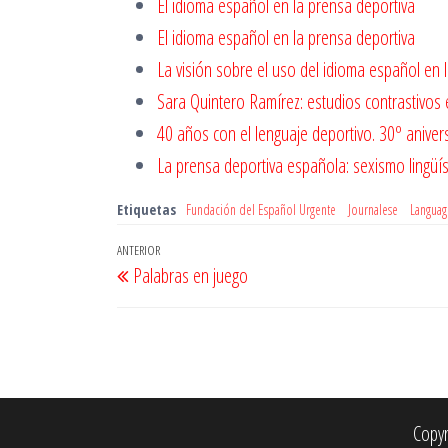
El idioma español en la prensa deportiva
El idioma español en la prensa deportiva
La visión sobre el uso del idioma español en 
Sara Quintero Ramírez: estudios contrastivos
40 años con el lenguaje deportivo. 30º anive
La prensa deportiva española: sexismo lingüís
Etiquetas
Fundación del Español Urgente
Journalese
Languag
Navegación
Entrada
ANTERIOR
Palabras en juego
de
anterior
entradas
Copyr