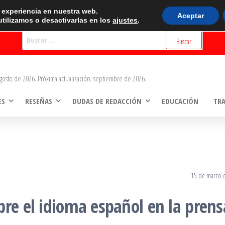
BUSCADOR
r experiencia en nuestra web.
Aceptar
tilizamos o desactivarlas en los
ajustes
.
Buscar:
gosto de 2026. Próxima actualización: septiembre de 2026.
ES
RESEÑAS
DUDAS DE REDACCIÓN
EDUCACIÓN
TR
15 de marzo 
bre el idioma español en la prens