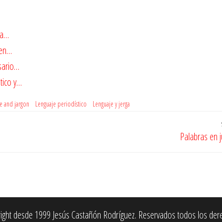
la…
 en…
rsario…
tico y…
e and jargon
Lenguaje periodístico
Lenguaje y jerga
Palabras en 
ight desde 1999 Jesús Castañón Rodríguez. Reservados todos los der