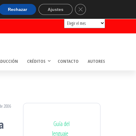
ARCHIVOS
Cerrar el banner de cookie
Rechazar
Ajustes
Archivos
ADUCCIÓN
CRÉDITOS
CONTACTO
AUTORES
de 2006
a
Guía del
lenguaje