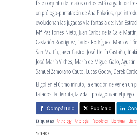
Este conjunto de relatos cortos está cargado de fres
un prólogo-puntatacón de Ana Palacios, que introduc
evolucionan las jugadas y la fantasía de: Iván Estr
Mª Paz Torres Nieto, Juan Carlos de la Calle Martín
Castañón Rodríguez, Carlos Rodríguez, Marcos Góme
San Martín, Javier Castro, José Hellín Castaño, Iña
José María Vilches, María de Miguel Gallo, Agustí
Samuel Zamorano Cauto, Lucas Godoy, Derek Cardone
El gol en el último minuto, la emoción de ver en un pa
fallados, la derrota, la vida… protagonizan el juego.
Compártelo
Publícalo
Com
Etiquetas
Anthology
Antología
Futbolatos
Literatura
Litera
Navegación
Entrada
ANTERIOR