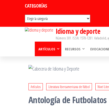
Saltar
CATEGORÍAS
al
Categorías
contenido
Idioma y deporte
Número 301. ISSN: 1578-7281. Valladolid, a
ARTÍCULOS
RECURSOS
EVOCACION
Artículos
Literatura Iberoamericana de fútbol
Nivel Lite
Antología de Futbolatos