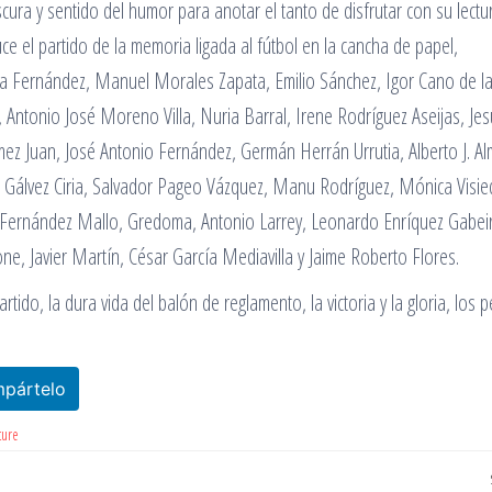
cura y sentido del humor para anotar el tanto de disfrutar con su lectu
e el partido de la memoria ligada al fútbol en la cancha de papel,
ada Fernández, Manuel Morales Zapata, Emilio Sánchez, Igor Cano de la
, Antonio José Moreno Villa, Nuria Barral, Irene Rodríguez Aseijas, Je
z Juan, José Antonio Fernández, Germán Herrán Urrutia, Alberto J. A
ki Gálvez Ciria, Salvador Pageo Vázquez, Manu Rodríguez, Mónica Visie
n Fernández Mallo, Gredoma, Antonio Larrey, Leonardo Enríquez Gabei
, Javier Martín, César García Mediavilla y Jaime Roberto Flores.
rtido, la dura vida del balón de reglamento, la victoria y la gloria, los p
pártelo
ture