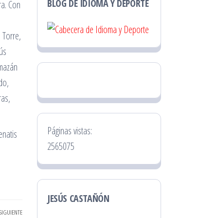
BLOG DE IDIOMA Y DEPORTE
ra. Con
 Torre,
sús
lmazán
do,
ras,
Páginas vistas:
enatis
2565075
JESÚS CASTAÑÓN
SIGUIENTE
Entrada