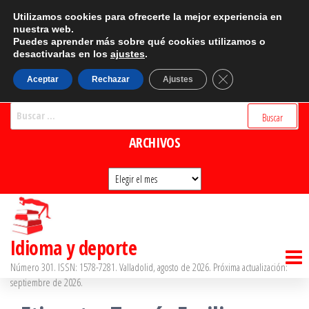
Saltar
CATEGORÍAS
Utilizamos cookies para ofrecerte la mejor experiencia en
al
nuestra web.
Puedes aprender más sobre qué cookies utilizamos o
Categorías
contenido
desactivarlas en los
ajustes
.
BUSCADOR
Cerrar el banner d
Aceptar
Rechazar
Ajustes
Buscar:
ARCHIVOS
Archivos
Idioma y deporte
Número 301. ISSN: 1578-7281. Valladolid, agosto de 2026. Próxima actualización:
septiembre de 2026.