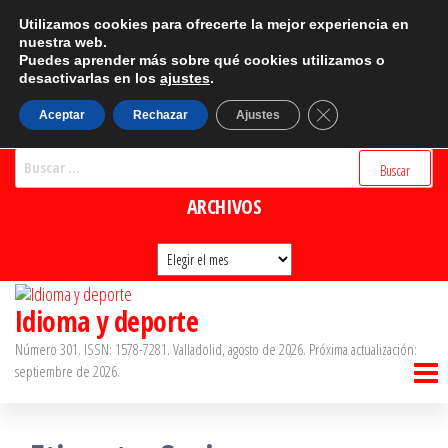
Saltar
CATEGORÍAS
Utilizamos cookies para ofrecerte la mejor experiencia en
al
nuestra web.
Puedes aprender más sobre qué cookies utilizamos o
Categorías
contenido
desactivarlas en los
ajustes
.
BUSCADOR
Cerrar el banner d
Aceptar
Rechazar
Ajustes
Buscar:
ARCHIVOS
Archivos
Idioma y deporte
Número 301. ISSN: 1578-7281. Valladolid, agosto de 2026. Próxima actualización:
septiembre de 2026.