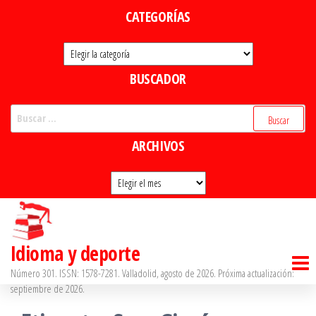
Saltar
CATEGORÍAS
al
Categorías
contenido
BUSCADOR
Buscar:
ARCHIVOS
Archivos
Idioma y deporte
Número 301. ISSN: 1578-7281. Valladolid, agosto de 2026. Próxima actualización:
septiembre de 2026.