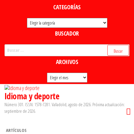
Saltar
CATEGORÍAS
al
Categorías
contenido
BUSCADOR
Buscar:
ARCHIVOS
Archivos
Idioma y deporte
Número 301. ISSN: 1578-7281. Valladolid, agosto de 2026. Próxima actualización:
septiembre de 2026.
ARTÍCULOS