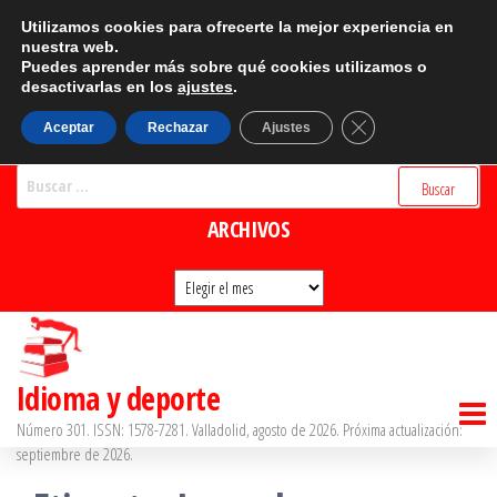
Saltar
CATEGORÍAS
Utilizamos cookies para ofrecerte la mejor experiencia en
al
nuestra web.
Puedes aprender más sobre qué cookies utilizamos o
Categorías
contenido
desactivarlas en los
ajustes
.
BUSCADOR
Cerrar el banner d
Aceptar
Rechazar
Ajustes
Buscar:
ARCHIVOS
Archivos
Idioma y deporte
Número 301. ISSN: 1578-7281. Valladolid, agosto de 2026. Próxima actualización:
septiembre de 2026.