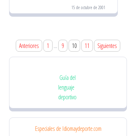
15 de octubre de 2001
Paginación
Anteriores
1
…
9
10
11
Siguientes
de
entradas
Guía del
lenguaje
deportivo
Especiales de Idiomaydeporte.com